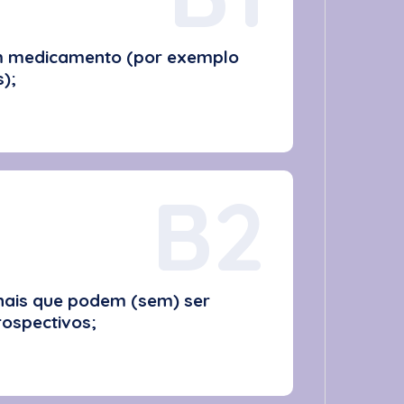
em medicamento (por exemplo
);
B2
onais que podem (sem) ser
rospectivos;