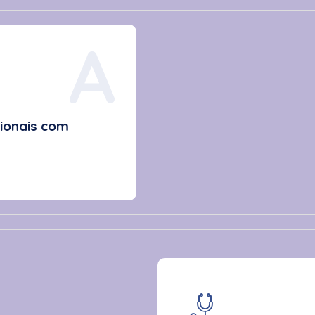
A
cionais com